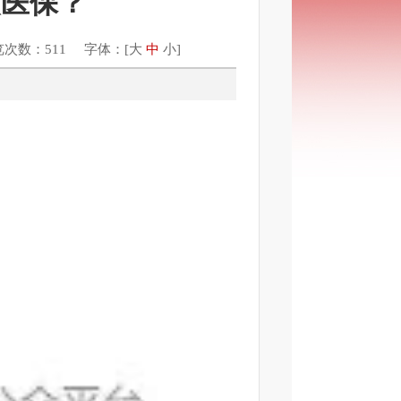
缴医保？
览次数：511 字体：[
大
中
小
]