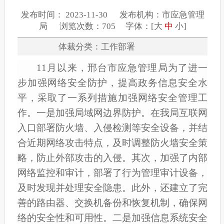
发布时间： 2023-11-30 发布机构：市应急管理
局 浏览次数：705 字体：[
大
中
小
]
体裁分类：工作部署
11月以来
，
邢台市应急管理
局为了进一
步加强网络安全防护，提高政务信息安全水
平，采取了一系列措施加强网络安全管理工
作。
一是
加强
局域网
边界防护
。
在我局互联网
入口部署
防火墙、入侵检测等安全设备，
并结
合近期网络攻击特点，及时调整防火墙安全策
略，
防止外部攻击的入侵。其次，加强了内部
网络监控和审计，
部署
了
行为管理审计设备
，
及时发现并处理安全隐患。此外，还建立了完
善的
路由器、交换机备份
和恢复机制，确保
网
络
的安全性和可用性。
二是加强信息系统安全