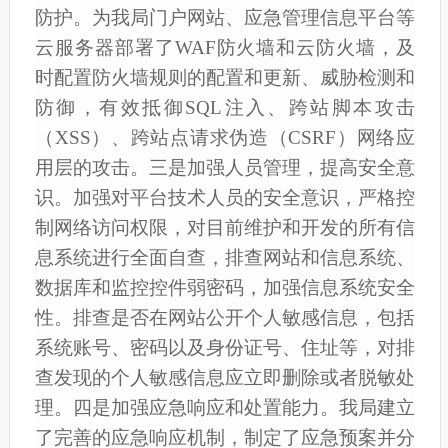
防护。为我局门户网站、应急管理信息平台等
云服务器部署了WAF防火墙和云防火墙，
及
时配置
防火墙规则的配置和更新、威胁检测和
防御
，
有效抵御
SQL注入、跨站脚本攻击
（XSS）、跨站点请求伪造（CSRF）网络应
用层的攻击。
三是
加强人员管理，提高安全意
识
。
加强对
平台技术人员
的安全意识，严格控
制网络访问权限，对目前维护和开发的所有信
息系统进行全面自查，排查网站和信息系统、
数据库和监控控件弱密码，加强信息系统安全
性。排查是否在网站公开个人敏感信息，包括
系统账号、密码以及身份证号、住址等，对排
查发现的个人敏感信息应立即删除或者脱敏处
理。
四是
加强应急响应和处置能力
。
我局
建立
了完善的应急响应机制，制定了应急预案并
分