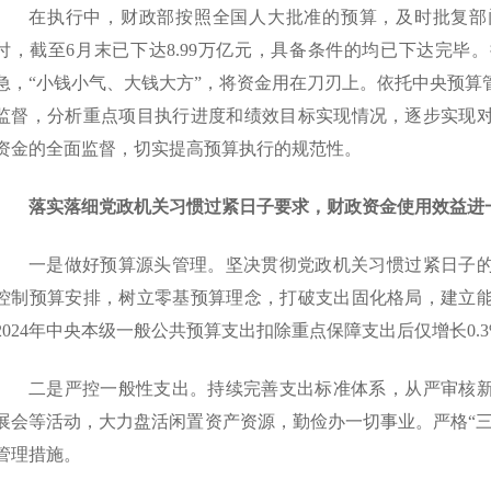
在执行中，财政部按照全国人大批准的预算，及时批复部
付，截至6月末已下达8.99万亿元，具备条件的均已下达完毕
急，“小钱小气、大钱大方”，将资金用在刀刃上。依托中央预算
监督，分析重点项目执行进度和绩效目标实现情况，逐步实现
资金的全面监督，切实提高预算执行的规范性。
落实落细党政机关习惯过紧日子要求，财政资金使用效益进
一是做好预算源头管理。坚决贯彻党政机关习惯过紧日子
控制预算安排，树立零基预算理念，打破支出固化格局，建立
2024年中央本级一般公共预算支出扣除重点保障支出后仅增长0.3
二是严控一般性支出。持续完善支出标准体系，从严审核
展会等活动，大力盘活闲置资产资源，勤俭办一切事业。严格“三
管理措施。