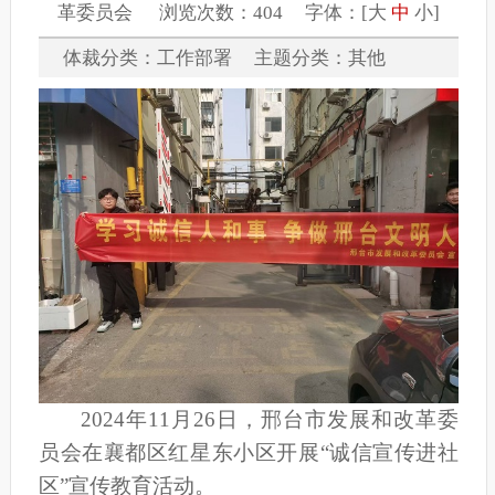
革委员会 浏览次数：404 字体：[
大
中
小
]
体裁分类：工作部署 主题分类：其他
2024年11月26日，邢台市发展和改革委
员会在襄都区红星东小区开展“诚信宣传进社
区”宣传教育活动。