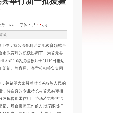
羌县举行新一批援疆
式
次数：637 字体：[
大
中
小
]
民族、宗教
疆工作，持续深化邢若两地教育领域合
台市教育局的积极协调下，为若羌县
团式”10名援疆教师于2月19日抵达
组织部、教育局、各学校相关负责同
迎，并希望大家带着对若羌各族人民的
活，将自身的专业特长与若羌实际相
分发挥传帮带作用，带动若羌办学治
书记、邢台援疆工作前方指挥部指挥