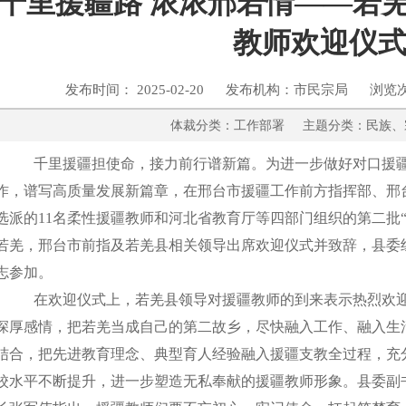
千里援疆路 浓浓邢若情——若
教师欢迎仪
发布时间： 2025-02-20 发布机构：市民宗局 浏览
体裁分类：工作部署 主题分类：
千里援疆担使命，接力前行谱新篇。为进一步做好对口援
作，谱写高质量发展新篇章，在邢台市援疆工作前方指挥部、邢
选派的
11名柔性援疆教师和河北省教育厅等四部门组织的第二批“组
若羌，邢台市前指及若羌县相关领导出席欢迎仪式并致辞，县委
志参加。
在欢迎仪式上，若羌县领导对援疆教师的到来表示热烈欢
深厚感情，把若羌当成自己的第二故乡，尽快融入工作、融入生
结合，把先进教育理念、典型育人经验融入援疆支教全过程，充
校水平不断提升，进一步塑造无私奉献的援疆教师形象。县委副