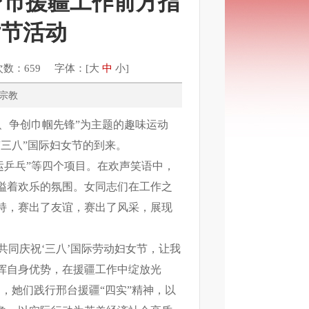
台市援疆工作前方指
女节活动
次数：659 字体：[
大
中
小
]
民族、宗教
命、争创巾帼先锋”为主题的趣味运动
三八”国际妇女节的到来。
子运乒乓”等四个项目。在欢声笑语中，
溢着欢乐的氛围。女同志们在工作之
持，赛出了友谊，赛出了风采，展现
共同庆祝‘三八’国际劳动妇女节，让我
挥自身优势，在援疆工作中绽放光
，她们践行邢台援疆“四实”精神，以