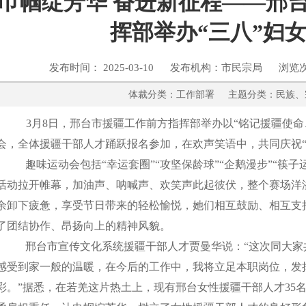
巾帼绽芳华 奋进新征程——邢
挥部举办“三八”妇
发布时间： 2025-03-10 发布机构：市民宗局 浏览
体裁分类：工作部署 主题分类：
3月8日，邢台市援疆工作前方指挥部举办以“铭记援疆使
会，全体援疆干部人才踊跃报名参加，在欢声笑语中，共同庆祝“
趣味运动会包括
“幸运套圈”“攻坚保龄球”“企鹅漫步”“筷
活动拉开帷幕，加油声、呐喊声、欢笑声此起彼伏，整个赛场洋
余卸下疲惫，享受节日带来的轻松愉悦，她们相互鼓励、相互支
了团结协作、昂扬向上的精神风貌。
邢台市宣传文化系统援疆干部人才贾曼华说：
“这次同大家
感受到家一般的温暖，在今后的工作中，我将立足本职岗位，发
彩。”据悉，在若羌这片热土上，现有邢台女性援疆干部人才35名