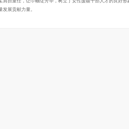
柔肩担重任，让巾帼绽芳华，树立了女性援疆干部人才的良好形
量发展贡献力量。