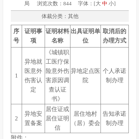
局 浏览次数：844 字体：[
大
中
小
]
体裁分类：其他
序
证明事
证明材料
出具证明单
取消后的
号
项
名称
位
办理方式
《城镇职
异地就
工医疗保
医意外
险意外伤
异地定点医
个人承诺
1
伤害认
害原因调
院
制办理
定
查认证
书》
居住证或
异地安
居住地村
告知承诺
2
居住证明
置备案
（居）委会
制办理
信
附件：