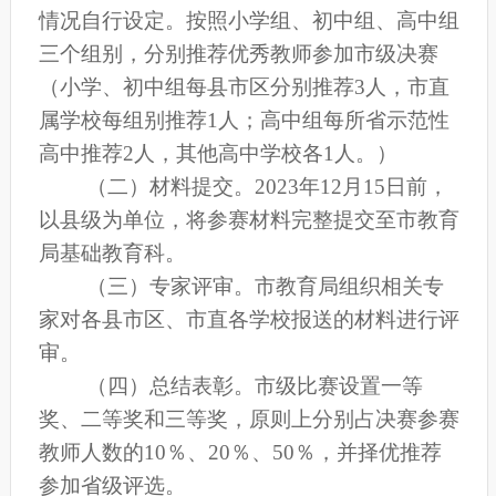
情况自行设定。按照小学组、初中组、高中组
三个组别，分别推荐优秀教师参加
市
级决赛
（
小学、初中组每县市区分别推荐
3
人
，
市直
属学校每组别推荐
1人
；高中组每所
省示范性
高中
推荐
2
人，
其他高中学校各
1
人
。
）
（二）材料提交。
202
3
年
1
2
月
15
日前，
以
县
级为单位，将参赛材料完整提交至
市教育
局基础教育科
。
（三）专家评审。
市教育局
组织相关专
家对
各县市区、市直各学校
报送的材料进行评
审
。
（四）总结表彰。
市级比赛设
置一
等
奖、二等奖和三等奖，
原则上
分别占决赛参赛
教师人数的
1
0
％、
2
0％、
50
％
，并择优推荐
参加省级评选。