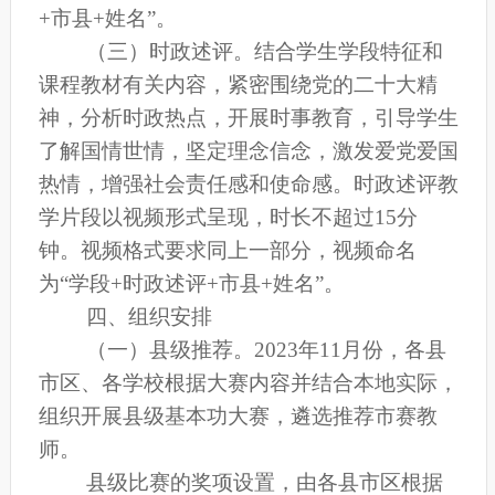
+市
县
+姓名”。
（三）时政述评。
结合学生学段特征和
课程教材有关内容，紧密围绕党的二十大精
神，分析时政热点，开展时事教育，引导学生
了解国情世情，坚定理念信念，激发爱党爱国
热情，增强社会责任感和使命感。时政述评教
学片段以视频形式呈现，时长不超过
15分
钟。视频格式要求同上一部分，视频命名
为“学段+时政述评+市
县
+姓名”。
四、组织安排
（一）
县
级推荐。
2023年11
月份
，各
县
市区、各学校
根据大赛内容并结合本地实际，
组织开展
县
级基本功大赛，遴选推荐
市
赛教
师。
县级比赛
的奖项设置，由各
县市区
根据