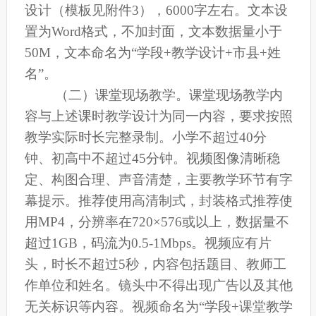
设计（模板见附件
3
），
6000字左右。文本设
置为Word格式，不加封面，文本数据量小于
50M，文本命名为“学段+教学设计+市
县
+姓
名”。
（二）课堂现场教学。
课堂现场教学内
容与上述课时教学设计为同一内容，要求按照
教学实际时长完整录制。小学不超过
40分
钟、初高中不超过45分钟。视频图像清晰稳
定、构图合理、声音清楚，主要教学环节有字
幕提示。推荐使用高清制式，封装格式推荐使
用MP4，分辨率在720
×
576或以上，数据量不
超过1GB，码流为0.5-1Mbps。视频应有片
头，时长不超过5秒，内容包括题目、教师工
作单位和姓名。镜头中不得出现广告以及其他
无关标识等内容。视频命名为“学段+课堂教学