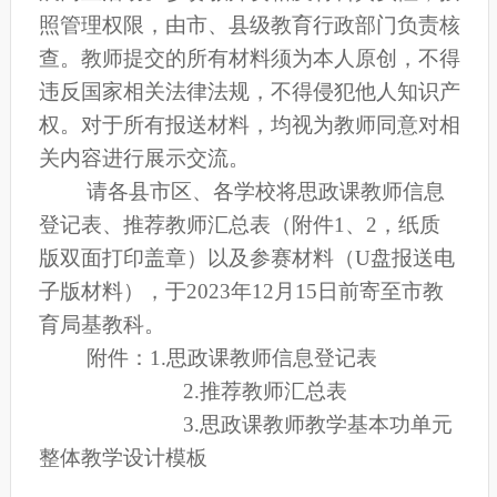
照管理权限，
由
市、县
级教育行政部门负责核
查。教师提交的所有材料须为本人原创，不得
违反国家相关法律法规，不得侵犯他人知识产
权。对于所有报送材料，均视为教师同意对相
关内容进行展示交流。
请
各县市区、各学校
将思政课教师信息
登记表、推荐教师汇总表（附件
1、2，纸质
版双面打印盖章
）以及参赛材料
（
U盘报送
电
子版
材料）
，于
202
3
年
12
月
15
日前寄至
市教
育局基教科
。
附件：
1
.
思政课教师信息登记表
2.
推荐教师汇总表
3.
思政课教师教学基本功单元
整体教学设计模板