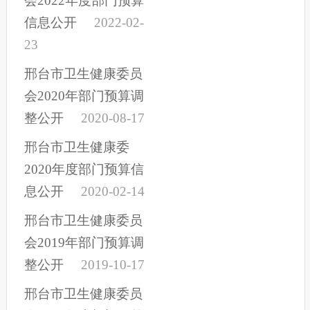
会2022年度部门预算
信息公开
2022-02-
23
邢台市卫生健康委员
会2020年部门预算调
整公开
2020-08-17
邢台市卫生健康委
2020年度部门预算信
息公开
2020-02-14
邢台市卫生健康委员
会2019年部门预算调
整公开
2019-10-17
邢台市卫生健康委员