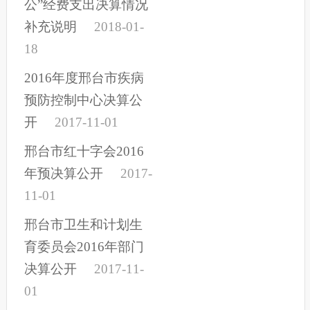
公”经费支出决算情况
补充说明
2018-01-
18
2016年度邢台市疾病
预防控制中心决算公
开
2017-11-01
邢台市红十字会2016
年预决算公开
2017-
11-01
邢台市卫生和计划生
育委员会2016年部门
决算公开
2017-11-
01