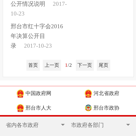
公开情况说明
2017-
10-23
邢台市红十字会2016
年决算公开目
录
2017-10-23
1
/2
首页
上一页
下一页
尾页
中国政府网
河北省政府
邢台市人大
邢台市政协
省内各市政府
市政府各部门